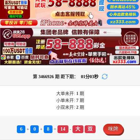
第
3466926
期 距下期：
01
分
01
秒
大单
未开:
1
期
小单
未开:
7
期
小双
未开:
2
期
6
0
8
14
大
双
咪牌
+
+
=
-